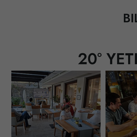
BI
20° YET