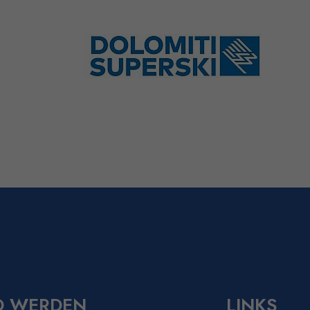
D WERDEN
LINKS