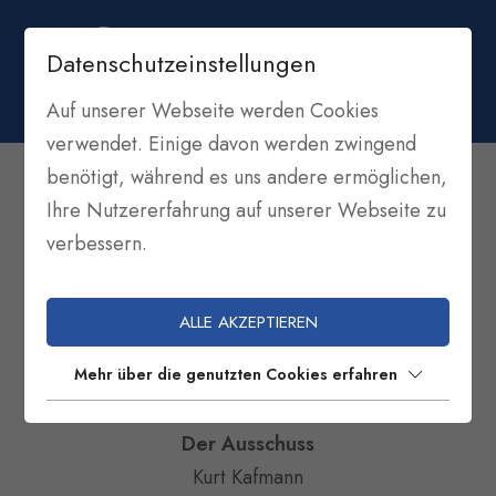
Datenschutzeinstellungen
Auf unserer Webseite werden Cookies
LEITUNG
verwendet. Einige davon werden zwingend
benötigt, während es uns andere ermöglichen,
Ihre Nutzererfahrung auf unserer Webseite zu
Gründungsdatum Sektion Paragleiten: 12. Juni
verbessern.
2005
ALLE AKZEPTIEREN
Sektionsleiter
Bernd Weißensteiner
Mehr über die genutzten Cookies erfahren
Der Ausschuss
Kurt Kafmann